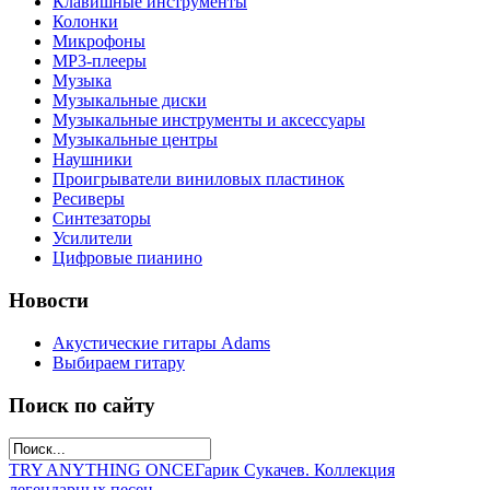
Клавишные инструменты
Колонки
Микрофоны
МР3-плееры
Музыка
Музыкальные диски
Музыкальные инструменты и аксессуары
Музыкальные центры
Наушники
Проигрыватели виниловых пластинок
Ресиверы
Синтезаторы
Усилители
Цифровые пианино
Новости
Акустические гитары Adams
Выбираем гитару
Поиск по сайту
TRY ANYTHING ONCE
Гарик Сукачев. Коллекция
легендарных песен