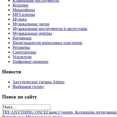
Клавишные инструменты
Колонки
Микрофоны
МР3-плееры
Музыка
Музыкальные диски
Музыкальные инструменты и аксессуары
Музыкальные центры
Наушники
Проигрыватели виниловых пластинок
Ресиверы
Синтезаторы
Усилители
Цифровые пианино
Новости
Акустические гитары Adams
Выбираем гитару
Поиск по сайту
TRY ANYTHING ONCE
Гарик Сукачев. Коллекция легендарны
Вернуться к: Музыкальные диски