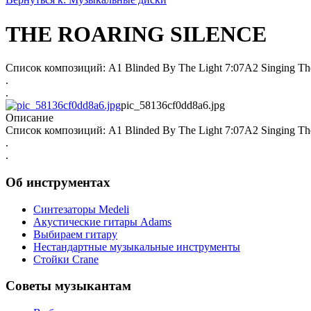
THE ROARING SILENCE
Список композиций: A1 Blinded By The Light 7:07A2 Singing The
.
.
pic_58136cf0dd8a6.jpg
Описание
Список композиций: A1 Blinded By The Light 7:07A2 Singing The
.
.
Об инструментах
Синтезаторы Мedeli
Акустические гитары Adams
Выбираем гитару
Нестандартные музыкальные инструменты
Стойки Crane
Советы музыкантам