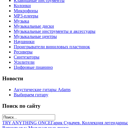
Клавишные инструменты
Колонки
Микрофоны
МР3-плееры
Музыка
Музыкальные диски
Музыкальные инструменты и аксессуары
Музыкальные центры
Наушники
Проигрыватели виниловых пластинок
Ресиверы
Синтезаторы
Усилители
Цифровые пианино
Новости
Акустические гитары Adams
Выбираем гитару
Поиск по сайту
TRY ANYTHING ONCE
Гарик Сукачев. Коллекция легендарны
Вернуться к: Музыкальные диски