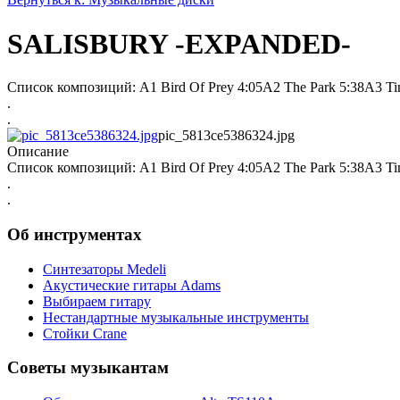
SALISBURY -EXPANDED-
Список композиций: A1 Bird Of Prey 4:05A2 The Park 5:38A3 Tim
.
.
pic_5813ce5386324.jpg
Описание
Список композиций: A1 Bird Of Prey 4:05A2 The Park 5:38A3 Tim
.
.
Об инструментах
Синтезаторы Мedeli
Акустические гитары Adams
Выбираем гитару
Нестандартные музыкальные инструменты
Стойки Crane
Советы музыкантам