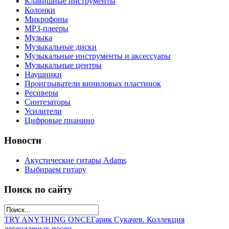
Клавишные инструменты
Колонки
Микрофоны
МР3-плееры
Музыка
Музыкальные диски
Музыкальные инструменты и аксессуары
Музыкальные центры
Наушники
Проигрыватели виниловых пластинок
Ресиверы
Синтезаторы
Усилители
Цифровые пианино
Новости
Акустические гитары Adams
Выбираем гитару
Поиск по сайту
TRY ANYTHING ONCE
Гарик Сукачев. Коллекция
легендарных песен