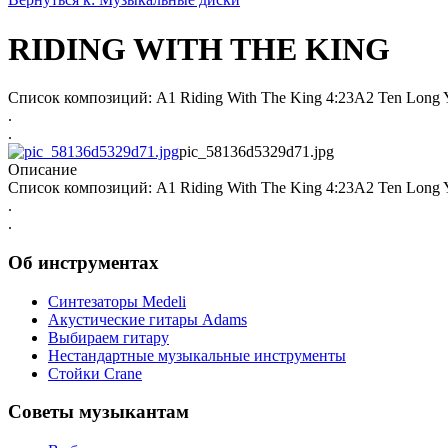
RIDING WITH THE KING
Список композиций: A1 Riding With The King 4:23A2 Ten Long Y
.
.
pic_58136d5329d71.jpg
Описание
Список композиций: A1 Riding With The King 4:23A2 Ten Long Y
.
.
Об инструментах
Синтезаторы Мedeli
Акустические гитары Adams
Выбираем гитару
Нестандартные музыкальные инструменты
Стойки Crane
Советы музыкантам