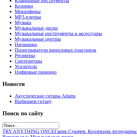
Клавишные инструменты
Колонки
Микрофоны
МР3-плееры
Музыка
Музыкальные диски
Музыкальные инструменты и аксессуары
Музыкальные центры
Наушники
Проигрыватели виниловых пластинок
Ресиверы
Синтезаторы
Усилители
Цифровые пианино
Новости
Акустические гитары Adams
Выбираем гитару
Поиск по сайту
TRY ANYTHING ONCE
Гарик Сукачев. Коллекция легендарны
Вернуться к: Музыкальные диски