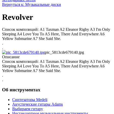
Вернуться к: Музыкальные диски
Revolver
Список композиций: A1 Taxman A2 Eleanor Rigby A3 I'm Only
Sleeping A4 Love You To A5 Here, There And Everywhere A6
Yellow Submarine A7 She Said She.
.
.
pic_5813cde679140.jpg
Описание
Список композиций: A1 Taxman A2 Eleanor Rigby A3 I'm Only
Sleeping A4 Love You To A5 Here, There And Everywhere A6
Yellow Submarine A7 She Said She.
.
.
Об инструментах
Синтезаторы Мedeli
Акустические гитары Adams
Выбираем гитару
Нестандартные музыкальные инструменты