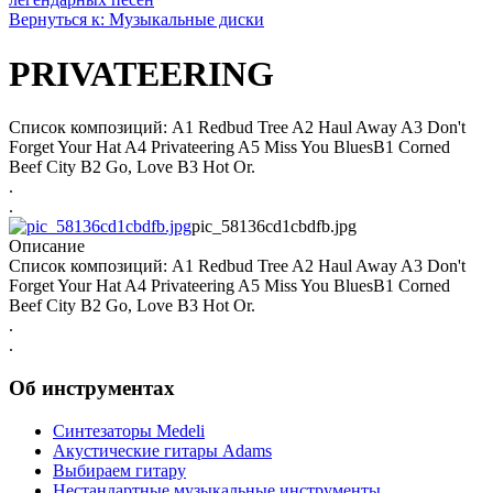
Вернуться к: Музыкальные диски
PRIVATEERING
Список композиций: A1 Redbud Tree A2 Haul Away A3 Don't
Forget Your Hat A4 Privateering A5 Miss You BluesB1 Corned
Beef City B2 Go, Love B3 Hot Or.
.
.
pic_58136cd1cbdfb.jpg
Описание
Список композиций: A1 Redbud Tree A2 Haul Away A3 Don't
Forget Your Hat A4 Privateering A5 Miss You BluesB1 Corned
Beef City B2 Go, Love B3 Hot Or.
.
.
Об инструментах
Синтезаторы Мedeli
Акустические гитары Adams
Выбираем гитару
Нестандартные музыкальные инструменты