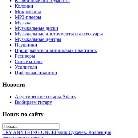
Клавишные инструменты
Колонки
Микрофоны
МР3-плееры
Музыка
Музыкальные диски
Музыкальные инструменты и аксессуары
Музыкальные центры
Наушники
Проигрыватели виниловых пластинок
Ресиверы
Синтезаторы
Усилители
Цифровые пианино
Новости
Акустические гитары Adams
Выбираем гитару
Поиск по сайту
TRY ANYTHING ONCE
Гарик Сукачев. Коллекция
легендарных песен