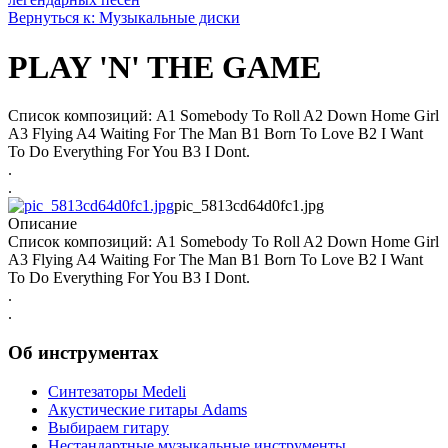
Вернуться к: Музыкальные диски
PLAY 'N' THE GAME
Список композиций: A1 Somebody To Roll A2 Down Home Girl
A3 Flying A4 Waiting For The Man B1 Born To Love B2 I Want
To Do Everything For You B3 I Dont.
.
.
pic_5813cd64d0fc1.jpg
Описание
Список композиций: A1 Somebody To Roll A2 Down Home Girl
A3 Flying A4 Waiting For The Man B1 Born To Love B2 I Want
To Do Everything For You B3 I Dont.
.
.
Об инструментах
Синтезаторы Мedeli
Акустические гитары Adams
Выбираем гитару
Нестандартные музыкальные инструменты