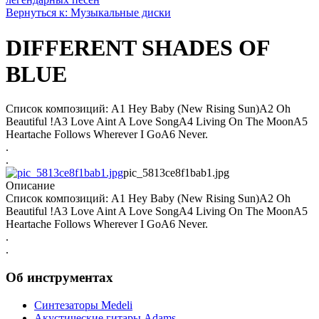
Вернуться к: Музыкальные диски
DIFFERENT SHADES OF
BLUE
Список композиций: A1 Hey Baby (New Rising Sun)A2 Oh
Beautiful !A3 Love Aint A Love SongA4 Living On The MoonA5
Heartache Follows Wherever I GoA6 Never.
.
.
pic_5813ce8f1bab1.jpg
Описание
Список композиций: A1 Hey Baby (New Rising Sun)A2 Oh
Beautiful !A3 Love Aint A Love SongA4 Living On The MoonA5
Heartache Follows Wherever I GoA6 Never.
.
.
Об инструментах
Синтезаторы Мedeli
Акустические гитары Adams