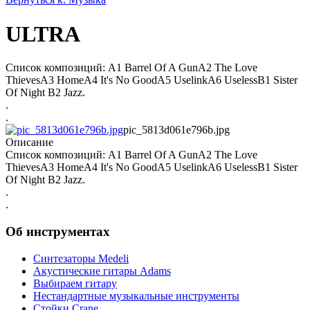
ULTRA
Список композиций: A1 Barrel Of A GunA2 The Love
ThievesA3 HomeA4 It's No GoodA5 UselinkA6 UselessB1 Sister
Of Night B2 Jazz.
.
.
pic_5813d061e796b.jpg
Описание
Список композиций: A1 Barrel Of A GunA2 The Love
ThievesA3 HomeA4 It's No GoodA5 UselinkA6 UselessB1 Sister
Of Night B2 Jazz.
.
.
Об инструментах
Синтезаторы Мedeli
Акустические гитары Adams
Выбираем гитару
Нестандартные музыкальные инструменты
Стойки Crane