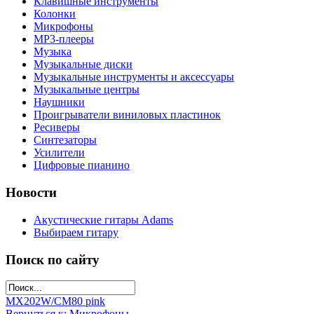
Клавишные инструменты
Колонки
Микрофоны
МР3-плееры
Музыка
Музыкальные диски
Музыкальные инструменты и аксессуары
Музыкальные центры
Наушники
Проигрыватели виниловых пластинок
Ресиверы
Синтезаторы
Усилители
Цифровые пианино
Новости
Акустические гитары Adams
Выбираем гитару
Поиск по сайту
MX202W/C
M80 pink
Вернуться к: Микрофоны