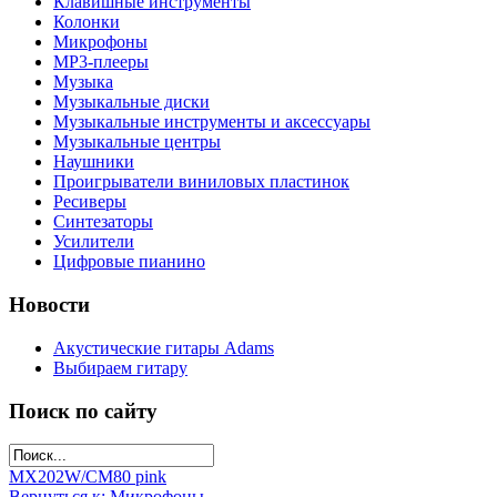
Клавишные инструменты
Колонки
Микрофоны
МР3-плееры
Музыка
Музыкальные диски
Музыкальные инструменты и аксессуары
Музыкальные центры
Наушники
Проигрыватели виниловых пластинок
Ресиверы
Синтезаторы
Усилители
Цифровые пианино
Новости
Акустические гитары Adams
Выбираем гитару
Поиск по сайту
MX202W/C
M80 pink
Вернуться к: Микрофоны