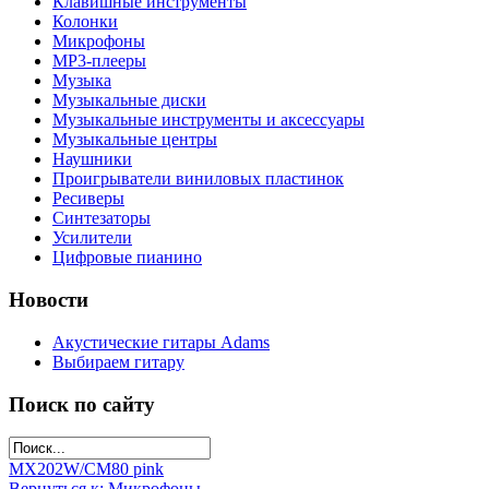
Клавишные инструменты
Колонки
Микрофоны
МР3-плееры
Музыка
Музыкальные диски
Музыкальные инструменты и аксессуары
Музыкальные центры
Наушники
Проигрыватели виниловых пластинок
Ресиверы
Синтезаторы
Усилители
Цифровые пианино
Новости
Акустические гитары Adams
Выбираем гитару
Поиск по сайту
MX202W/C
M80 pink
Вернуться к: Микрофоны