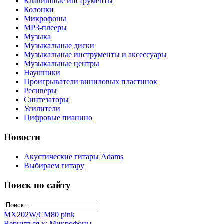
Клавишные инструменты
Колонки
Микрофоны
МР3-плееры
Музыка
Музыкальные диски
Музыкальные инструменты и аксессуары
Музыкальные центры
Наушники
Проигрыватели виниловых пластинок
Ресиверы
Синтезаторы
Усилители
Цифровые пианино
Новости
Акустические гитары Adams
Выбираем гитару
Поиск по сайту
MX202W/C
M80 pink
Вернуться к: Микрофоны