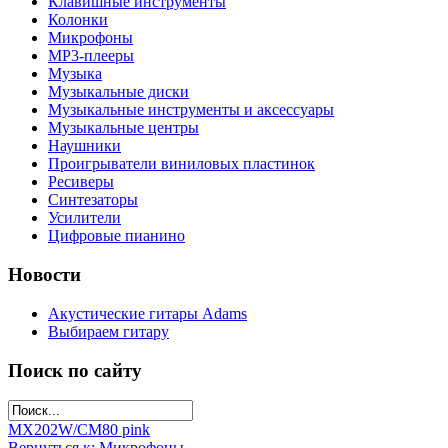
Клавишные инструменты
Колонки
Микрофоны
МР3-плееры
Музыка
Музыкальные диски
Музыкальные инструменты и аксессуары
Музыкальные центры
Наушники
Проигрыватели виниловых пластинок
Ресиверы
Синтезаторы
Усилители
Цифровые пианино
Новости
Акустические гитары Adams
Выбираем гитару
Поиск по сайту
MX202W/C
M80 pink
Вернуться к: Микрофоны