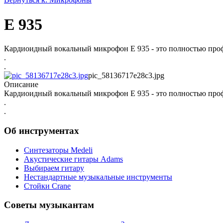
E 935
Кардиоидный вокальный микрофон E 935 - это полностью профе
.
.
pic_58136717e28c3.jpg
Описание
Кардиоидный вокальный микрофон E 935 - это полностью профе
.
.
Об инструментах
Синтезаторы Мedeli
Акустические гитары Adams
Выбираем гитару
Нестандартные музыкальные инструменты
Стойки Crane
Советы музыкантам