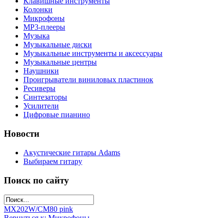
Клавишные инструменты
Колонки
Микрофоны
МР3-плееры
Музыка
Музыкальные диски
Музыкальные инструменты и аксессуары
Музыкальные центры
Наушники
Проигрыватели виниловых пластинок
Ресиверы
Синтезаторы
Усилители
Цифровые пианино
Новости
Акустические гитары Adams
Выбираем гитару
Поиск по сайту
MX202W/C
M80 pink
Вернуться к: Микрофоны