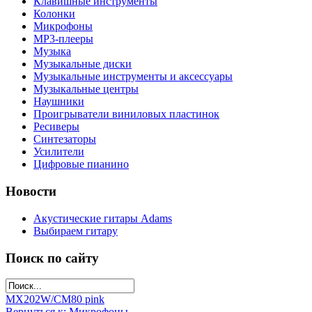
Клавишные инструменты
Колонки
Микрофоны
МР3-плееры
Музыка
Музыкальные диски
Музыкальные инструменты и аксессуары
Музыкальные центры
Наушники
Проигрыватели виниловых пластинок
Ресиверы
Синтезаторы
Усилители
Цифровые пианино
Новости
Акустические гитары Adams
Выбираем гитару
Поиск по сайту
MX202W/C
M80 pink
Вернуться к: Микрофоны