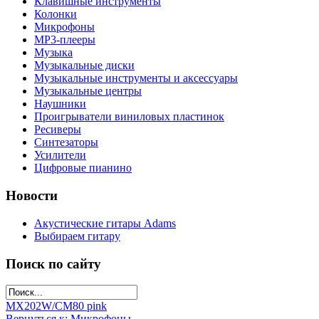
Клавишные инструменты
Колонки
Микрофоны
МР3-плееры
Музыка
Музыкальные диски
Музыкальные инструменты и аксессуары
Музыкальные центры
Наушники
Проигрыватели виниловых пластинок
Ресиверы
Синтезаторы
Усилители
Цифровые пианино
Новости
Акустические гитары Adams
Выбираем гитару
Поиск по сайту
MX202W/C
M80 pink
Вернуться к: Микрофоны