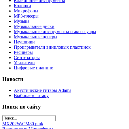
Клавишные инструменты
Колонки
Микрофоны
МР3-плееры
Музыка
Музыкальные диски
Музыкальные инструменты и аксессуары
Музыкальные центры
Наушники
Проигрыватели виниловых пластинок
Ресиверы
Синтезаторы
Усилители
Цифровые пианино
Новости
Акустические гитары Adams
Выбираем гитару
Поиск по сайту
MX202W/C
M80 pink
Вернуться к: Микрофоны