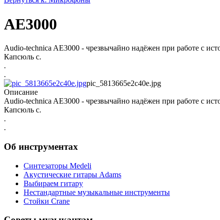
AE3000
Audio-technica AE3000 - чрезвычайно надёжен при работе с ист
Капсюль с.
.
.
pic_5813665e2c40e.jpg
Описание
Audio-technica AE3000 - чрезвычайно надёжен при работе с ист
Капсюль с.
.
.
Об инструментах
Синтезаторы Мedeli
Акустические гитары Adams
Выбираем гитару
Нестандартные музыкальные инструменты
Стойки Crane
Советы музыкантам