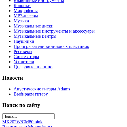
Клавишные инструменты
Колонки
Микрофоны
МР3-плееры
Музыка
Музыкальные диски
Музыкальные инструменты и аксессуары
Музыкальные центры
Наушники
Проигрыватели виниловых пластинок
Ресиверы
Синтезаторы
Усилители
Цифровые пианино
Новости
Акустические гитары Adams
Выбираем гитару
Поиск по сайту
MX202W/C
M80 pink
Вернуться к: Микрофоны