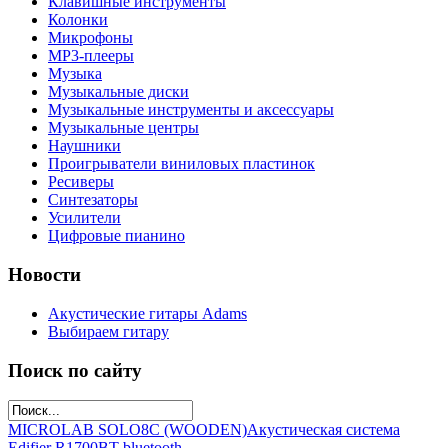
Клавишные инструменты
Колонки
Микрофоны
МР3-плееры
Музыка
Музыкальные диски
Музыкальные инструменты и аксессуары
Музыкальные центры
Наушники
Проигрыватели виниловых пластинок
Ресиверы
Синтезаторы
Усилители
Цифровые пианино
Новости
Акустические гитары Adams
Выбираем гитару
Поиск по сайту
MICROLAB SOLO8C (WOODEN)
Акустическая система
Edifier R1700BT bluetooth