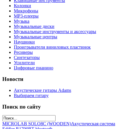
Клавишные инструменты
Колонки
Микрофоны
МР3-плееры
Музыка
Музыкальные диски
Музыкальные инструменты и аксессуары
Музыкальные центры
Наушники
Проигрыватели виниловых пластинок
Ресиверы
Синтезаторы
Усилители
Цифровые пианино
Новости
Акустические гитары Adams
Выбираем гитару
Поиск по сайту
MICROLAB SOLO8C (WOODEN)
Акустическая система
Edifier R1700BT bluetooth