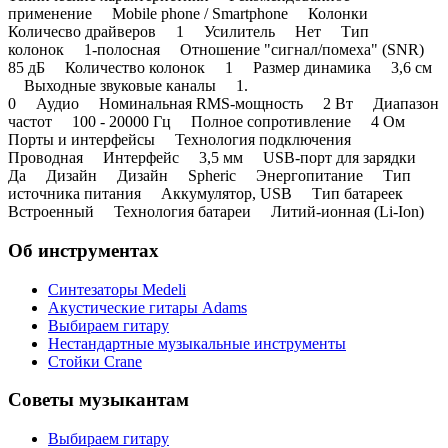
применение Mobile phone / Smartphone Колонки
Количесво драйверов 1 Усилитель Нет Тип
колонок 1-полосная Отношение "сигнал/помеха" (SNR)
85 дБ Количество колонок 1 Размер динамика 3,6 см
Выходные звуковые каналы 1.
0 Аудио Номинальная RMS-мощность 2 Вт Диапазон
частот 100 - 20000 Гц Полное сопротивление 4 Ом
Порты и интерфейсы Технология подключения
Проводная Интерфейс 3,5 мм USB-порт для зарядки
Да Дизайн Дизайн Spheric Энергопитание Тип
источника питания Аккумулятор, USB Тип батареек
Встроенный Технология батареи Литий-ионная (Li-Ion)
Об инструментах
Синтезаторы Мedeli
Акустические гитары Adams
Выбираем гитару
Нестандартные музыкальные инструменты
Стойки Crane
Советы музыкантам
Выбираем гитару