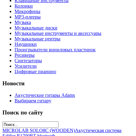
Клавишные инструменты
Колонки
Микрофоны
МР3-плееры
Музыка
Музыкальные диски
Музыкальные инструменты и аксессуары
Музыкальные центры
Наушники
Проигрыватели виниловых пластинок
Ресиверы
Синтезаторы
Усилители
Цифровые пианино
Новости
Акустические гитары Adams
Выбираем гитару
Поиск по сайту
MICROLAB SOLO8C (WOODEN)
Акустическая система
Edifier R1700BT bluetooth