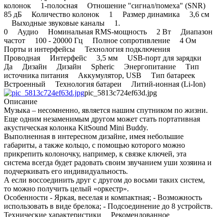
колонок 1-полосная Отношение "сигнал/помеха" (SNR)
85 дБ Количество колонок 1 Размер динамика 3,6 см
Выходные звуковые каналы 1.
0 Аудио Номинальная RMS-мощность 2 Вт Диапазон
частот 100 - 20000 Гц Полное сопротивление 4 Ом
Порты и интерфейсы Технология подключения
Проводная Интерфейс 3,5 мм USB-порт для зарядки
Да Дизайн Дизайн Spheric Энергопитание Тип
источника питания Аккумулятор, USB Тип батареек
Встроенный Технология батареи Литий-ионная (Li-Ion)
pic_5813c724ef63d.jpg
Описание
Музыка – несомненно, является нашим спутником по жизни.
Еще одним незаменимым другом может стать портативная
акустическая колонка KitSound Mini Buddy.
Выполненная в интересном дизайне, имея небольшие
габариты, а также кольцо, с помощью которого можно
прикрепить колоночку, например, к связке ключей, эта
система всегда будет радовать своим звучанием уши хозяина и
подчеркивать его индивидуальность.
А если воссоединить друг с другом до восьми таких систем,
то можно получить целый «оркестр».
Особенности - Яркая, веселая и компактная; - Возможность
использовать в виде брелока; - Подсоединение до 8 устройств.
Технические характеристики Рекомендованное