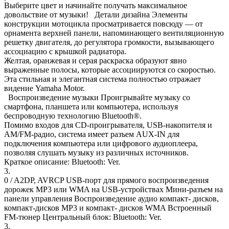
Выберите цвет и начинайте получать максимальное
довольствие от музыки! Детали дизайна Элементы
конструкции мотоцикла просматривается повсюду — от
орнамента верхней панели, напоминающего вентиляционную
решетку двигателя, до регулятора громкости, вызывающего
ассоциацию с крышкой радиатора.
Желтая, оранжевая и серая раскраска образуют явно
выраженные полосы, которые ассоциируются со скоростью.
Эта стильная и элегантная система полностью отражает
видение Yamaha Motor.
Воспроизведение музыки Проигрывайте музыку со
смартфона, планшета или компьютера, используя
беспроводную технологию Bluetooth®.
Помимо входов для CD-проигрывателя, USB-накопителя и
AM/FM-радио, система имеет разъем AUX-IN для
подключения компьютера или цифрового аудиоплеера,
позволяя слушать музыку из различных источников.
Краткое описание: Bluetooth: Ver.
3.
0 / A2DP, AVRCP USB-порт для прямого воспроизведения
дорожек MP3 или WMA на USB-устройствах Мини-разъем на
панели управления Воспроизведение аудио компакт- дисков,
компакт-дисков MP3 и компакт- дисков WMA Встроенный
FM-тюнер Центральный блок: Bluetooth: Ver.
3.