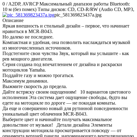
0 / A2DP, AVRCP Максимальный диапазон работы Bluetooth:
10 м (без помех) Типы дисков: CD, CD-R/RW (Audio CD, MP3,
pic_581369823437a.jpg
Описание
Яркая внешность и стильный дизайн – первое, что начинает
нравиться в MCR-В043.
Но далеко не последнее.
Компактная и удобная, она позволить наслаждаться музыкой
из многочисленных источников.
Подстегните свои чувства Звук, который вы услышите - как
рев мощного двигателя.
Серия создана под впечатлением от дизайна и раскраски
мотоциклов Yamaha.
Поддайте газу и можно трогаться.
Максимум динамики.
Выжмите скорость до предела.
Дайте встряску своим ощущениям! 10 вариантов цветового
исполнения Эта система дает ощущение свободы, будто вы
едете на мотоцикле по дороге — не покидая комнаты.
Да еще и совершенно новый для рутинной повседневности
уникальный цвет облачения MCR-B043.
Выберите цвет и начинайте получать максимальное
довольствие от музыки! Детали дизайна Элементы
конструкции мотоцикла просматривается повсюду — от
орнамента верхней панели, напоминающего вентиляционную