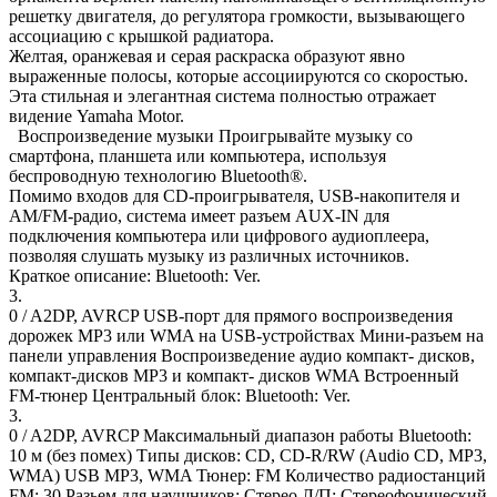
решетку двигателя, до регулятора громкости, вызывающего
ассоциацию с крышкой радиатора.
Желтая, оранжевая и серая раскраска образуют явно
выраженные полосы, которые ассоциируются со скоростью.
Эта стильная и элегантная система полностью отражает
видение Yamaha Motor.
Воспроизведение музыки Проигрывайте музыку со
смартфона, планшета или компьютера, используя
беспроводную технологию Bluetooth®.
Помимо входов для CD-проигрывателя, USB-накопителя и
AM/FM-радио, система имеет разъем AUX-IN для
подключения компьютера или цифрового аудиоплеера,
позволяя слушать музыку из различных источников.
Краткое описание: Bluetooth: Ver.
3.
0 / A2DP, AVRCP USB-порт для прямого воспроизведения
дорожек MP3 или WMA на USB-устройствах Мини-разъем на
панели управления Воспроизведение аудио компакт- дисков,
компакт-дисков MP3 и компакт- дисков WMA Встроенный
FM-тюнер Центральный блок: Bluetooth: Ver.
3.
0 / A2DP, AVRCP Максимальный диапазон работы Bluetooth:
10 м (без помех) Типы дисков: CD, CD-R/RW (Audio CD, MP3,
WMA) USB MP3, WMA Тюнер: FM Количество радиостанций
FM: 30 Разьем для наушников: Стерео Л/П: Стереофонический