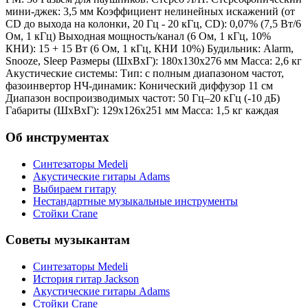
мини-джек: 3,5 мм Коэффициент нелинейных искажений (от
CD до выхода на колонки, 20 Гц - 20 кГц, CD): 0,07% (7,5 Вт/6
Ом, 1 кГц) Выходная мощность/канал (6 Ом, 1 кГц, 10%
КНИ): 15 + 15 Вт (6 Ом, 1 кГц, КНИ 10%) Будильник: Alarm,
Snooze, Sleep Размеры (ШхВхГ): 180x130x276 мм Масса: 2,6 кг
Акустические системы: Тип: с полным диапазоном частот,
фазоинвертор НЧ-динамик: Конический диффузор 11 см
Диапазон воспроизводимых частот: 50 Гц–20 кГц (-10 дБ)
Габариты (ШхВхГ): 129x126x251 мм Масса: 1,5 кг каждая
Об инструментах
Синтезаторы Мedeli
Акустические гитары Adams
Выбираем гитару
Нестандартные музыкальные инструменты
Стойки Crane
Советы музыкантам
Синтезаторы Мedeli
История гитар Jackson
Акустические гитары Adams
Стойки Crane