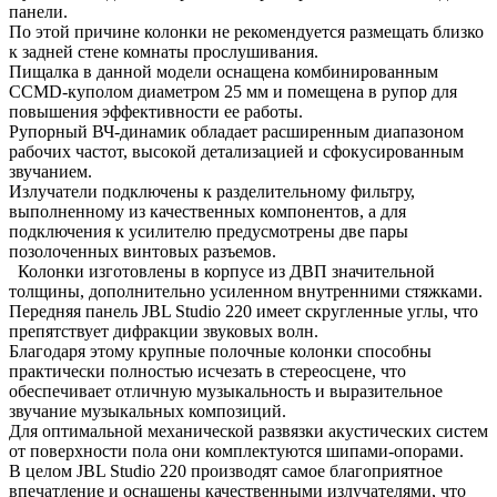
панели.
По этой причине колонки не рекомендуется размещать близко
к задней стене комнаты прослушивания.
Пищалка в данной модели оснащена комбинированным
CCMD-куполом диаметром 25 мм и помещена в рупор для
повышения эффективности ее работы.
Рупорный ВЧ-динамик обладает расширенным диапазоном
рабочих частот, высокой детализацией и сфокусированным
звучанием.
Излучатели подключены к разделительному фильтру,
выполненному из качественных компонентов, а для
подключения к усилителю предусмотрены две пары
позолоченных винтовых разъемов.
Колонки изготовлены в корпусе из ДВП значительной
толщины, дополнительно усиленном внутренними стяжками.
Передняя панель JBL Studio 220 имеет скругленные углы, что
препятствует дифракции звуковых волн.
Благодаря этому крупные полочные колонки способны
практически полностью исчезать в стереосцене, что
обеспечивает отличную музыкальность и выразительное
звучание музыкальных композиций.
Для оптимальной механической развязки акустических систем
от поверхности пола они комплектуются шипами-опорами.
В целом JBL Studio 220 производят самое благоприятное
впечатление и оснащены качественными излучателями, что