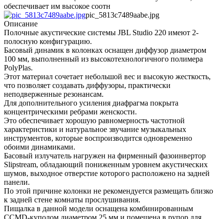
обеспечивает им высокое соотн
pic_5813c7489aabe.jpg
Описание
Полочные акустические системы JBL Studio 220 имеют 2-
полосную конфигурацию.
Басовый динамик в колонках оснащен диффузор диаметром
100 мм, выполненный из высокотехнологичного полимера
PolyPlas.
Этот материал сочетает небольшой вес и высокую жесткость,
что позволяет создавать диффузоры, практически
неподверженные резонансам.
Для дополнительного усиления диафрагма покрыта
концентрическими ребрами женскости.
Это обеспечивает хорошую равномерность частотной
характеристики и натуральное звучание музыкальных
инструментов, которые воспроизводится одновременно
обоими динамиками.
Басовый излучатель нагружен на фирменный фазоинвертор
Slipstream, обладающий пониженным уровнем акустических
шумов, выходное отверстие которого расположено на задней
панели.
По этой причине колонки не рекомендуется размещать близко
к задней стене комнаты прослушивания.
Пищалка в данной модели оснащена комбинированным
CCMD-куполом диаметром 25 мм и помещена в рупор для