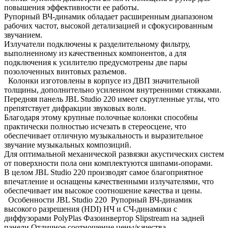
повышения эффективности ее работы.
Рупорный ВЧ-динамик обладает расширенным диапазоном
рабочих частот, высокой детализацией и сфокусированным
звучанием.
Излучатели подключены к разделительному фильтру,
выполненному из качественных компонентов, а для
подключения к усилителю предусмотрены две пары
позолоченных винтовых разъемов.
Колонки изготовлены в корпусе из ДВП значительной
толщины, дополнительно усиленном внутренними стяжками.
Передняя панель JBL Studio 220 имеет скругленные углы, что
препятствует дифракции звуковых волн.
Благодаря этому крупные полочные колонки способны
практически полностью исчезать в стереосцене, что
обеспечивает отличную музыкальность и выразительное
звучание музыкальных композиций.
Для оптимальной механической развязки акустических систем
от поверхности пола они комплектуются шипами-опорами.
В целом JBL Studio 220 производят самое благоприятное
впечатление и оснащены качественными излучателями, что
обеспечивает им высокое соотношение качества и цены.
Особенности JBL Studio 220 Рупорный ВЧ-динамик
высокого разрешения (HDI) НЧ и СЧ-динамики с
диффузорами PolyPlas Фазоинвертор Slipstream на задней
панели Отличное соотношение цены/качества