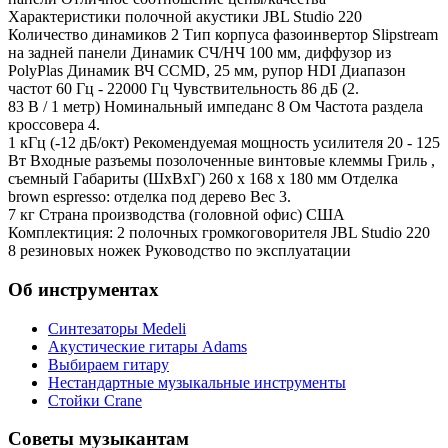
Характеристики полочной акустики JBL Studio 220
Количество динамиков 2 Тип корпуса фазоинвертор Slipstream
на задней панели Динамик СЧ/НЧ 100 мм, диффузор из
PolyPlas Динамик ВЧ CCMD, 25 мм, рупор HDI Диапазон
частот 60 Гц - 22000 Гц Чувствительность 86 дБ (2.
83 В / 1 метр) Номинальный импеданс 8 Ом Частота раздела
кроссовера 4.
1 кГц (-12 дБ/окт) Рекомендуемая мощность усилителя 20 - 125
Вт Входные разъемы позолоченные винтовые клеммы Гриль ,
съемный Габариты (ШхВхГ) 260 x 168 x 180 мм Отделка
brown espresso: отделка под дерево Вес 3.
7 кг Страна производства (головной офис) США
Комплектиция: 2 полочных громкоговорителя JBL Studio 220
8 резиновых ножек Руководство по эксплуатации
Об инструментах
Синтезаторы Мedeli
Акустические гитары Adams
Выбираем гитару
Нестандартные музыкальные инструменты
Стойки Crane
Советы музыкантам