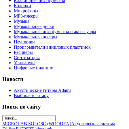
Клавишные инструменты
Колонки
Микрофоны
МР3-плееры
Музыка
Музыкальные диски
Музыкальные инструменты и аксессуары
Музыкальные центры
Наушники
Проигрыватели виниловых пластинок
Ресиверы
Синтезаторы
Усилители
Цифровые пианино
Новости
Акустические гитары Adams
Выбираем гитару
Поиск по сайту
MICROLAB SOLO8C (WOODEN)
Акустическая система
Edifier R1700BT bluetooth