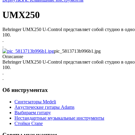
UMX250
Behringer UMX250 U-Control представляет собой студию в одн
100.
.
.
pic_5813713b996b1.jpg
Описание
Behringer UMX250 U-Control представляет собой студию в одн
100.
.
.
Об инструментах
Синтезаторы Мedeli
Акустические гитары Adams
Выбираем гитару
Нестандартные музыкальные инструменты
Стойки Crane
Советы музыкантам