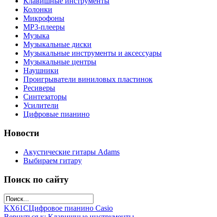
Клавишные инструменты
Колонки
Микрофоны
МР3-плееры
Музыка
Музыкальные диски
Музыкальные инструменты и аксессуары
Музыкальные центры
Наушники
Проигрыватели виниловых пластинок
Ресиверы
Синтезаторы
Усилители
Цифровые пианино
Новости
Акустические гитары Adams
Выбираем гитару
Поиск по сайту
KX61C
Цифровое пианино Casio
Вернуться к: Клавишные инструменты