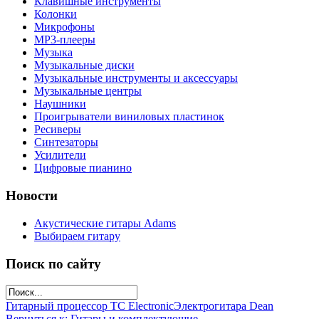
Клавишные инструменты
Колонки
Микрофоны
МР3-плееры
Музыка
Музыкальные диски
Музыкальные инструменты и аксессуары
Музыкальные центры
Наушники
Проигрыватели виниловых пластинок
Ресиверы
Синтезаторы
Усилители
Цифровые пианино
Новости
Акустические гитары Adams
Выбираем гитару
Поиск по сайту
Гитарный процессор TC Electronic
Электрогитара Dean
Вернуться к: Гитары и комплектующие