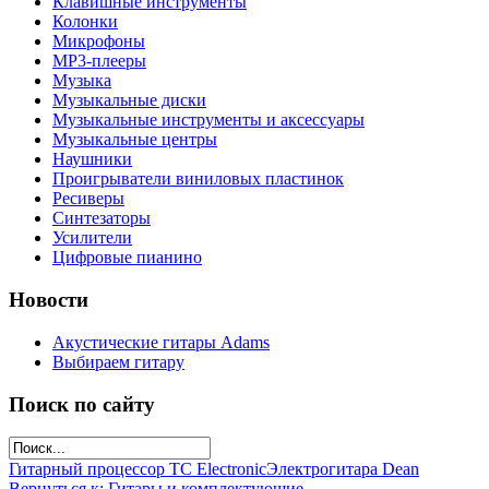
Клавишные инструменты
Колонки
Микрофоны
МР3-плееры
Музыка
Музыкальные диски
Музыкальные инструменты и аксессуары
Музыкальные центры
Наушники
Проигрыватели виниловых пластинок
Ресиверы
Синтезаторы
Усилители
Цифровые пианино
Новости
Акустические гитары Adams
Выбираем гитару
Поиск по сайту
Гитарный процессор TC Electronic
Электрогитара Dean
Вернуться к: Гитары и комплектующие