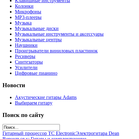
Клавишные инструменты
Колонки
Микрофоны
МР3-плееры
Музыка
Музыкальные диски
Музыкальные инструменты и аксессуары
Музыкальные центры
Наушники
Проигрыватели виниловых пластинок
Ресиверы
Синтезаторы
Усилители
Цифровые пианино
Новости
Акустические гитары Adams
Выбираем гитару
Поиск по сайту
Гитарный процессор TC Electronic
Электрогитара Dean
Вернуться к: Гитары и комплектующие