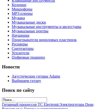
Клавишные инструменты
Колонки
Микрофоны
МР3-плееры
Музыка
Музыкальные диски
Музыкальные инструменты и аксессуары
Музыкальные центры
Наушники
Проигрыватели виниловых пластинок
Ресиверы
Синтезаторы
Усилители
Цифровые пианино
Новости
Акустические гитары Adams
Выбираем гитару
Поиск по сайту
Гитарный процессор TC Electronic
Электрогитара Dean
Вернуться к: Гитары и комплектующие