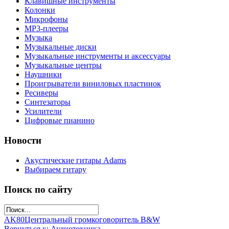
Клавишные инструменты
Колонки
Микрофоны
МР3-плееры
Музыка
Музыкальные диски
Музыкальные инструменты и аксессуары
Музыкальные центры
Наушники
Проигрыватели виниловых пластинок
Ресиверы
Синтезаторы
Усилители
Цифровые пианино
Новости
Акустические гитары Adams
Выбираем гитару
Поиск по сайту
AK80
Центральный громкоговоритель B&W
Вернуться к: Аудиотехника