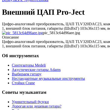
Внешний ЦАП Pro-Ject
Цифро-аналоговый преобразователь, ЦАП TLV320DAC23, коакс
1, внешний блок питания, габариты (ШхВхГ) 103х36х115 мм, вес
pic_5813c64d96aee.jpg
Описание
Цифро-аналоговый преобразователь, ЦАП TLV320DAC23, коакс
1, внешний блок питания, габариты (ШхВхГ) 103х36х115 мм, вес
Об инструментах
Синтезаторы Мedeli
Акустические гитары Adams
Выбираем гитару
Нестандартные музыкальные инструменты
Стойки Crane
Советы музыкантам
Удивительный бузуки
Дорогая или дешевая гитара?