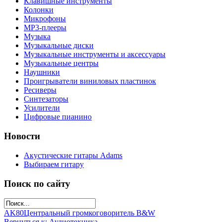
Клавишные инструменты
Колонки
Микрофоны
МР3-плееры
Музыка
Музыкальные диски
Музыкальные инструменты и аксессуары
Музыкальные центры
Наушники
Проигрыватели виниловых пластинок
Ресиверы
Синтезаторы
Усилители
Цифровые пианино
Новости
Акустические гитары Adams
Выбираем гитару
Поиск по сайту
AK80
Центральный громкоговоритель B&W
Вернуться к: Аудиотехника