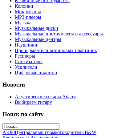
Клавишные инструменты
Колонки
Микрофоны
МР3-плееры
Музыка
Музыкальные диски
Музыкальные инструменты и аксессуары
Музыкальные центры
Наушники
Проигрыватели виниловых пластинок
Ресиверы
Синтезаторы
Усилители
Цифровые пианино
Новости
Акустические гитары Adams
Выбираем гитару
Поиск по сайту
AK80
Центральный громкоговоритель B&W
Вернуться к: Аудиотехника