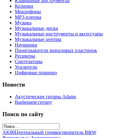
Клавишные инструменты
Колонки
Микрофоны
МР3-плееры
Музыка
Музыкальные диски
Музыкальные инструменты и аксессуары
Музыкальные центры
Наушники
Проигрыватели виниловых пластинок
Ресиверы
Синтезаторы
Усилители
Цифровые пианино
Новости
Акустические гитары Adams
Выбираем гитару
Поиск по сайту
AK80
Центральный громкоговоритель B&W
Вернуться к: Аудиотехника