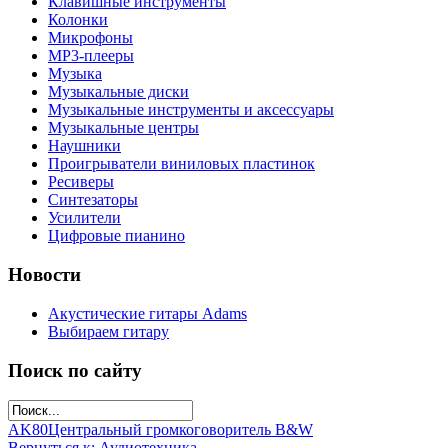
Клавишные инструменты
Колонки
Микрофоны
МР3-плееры
Музыка
Музыкальные диски
Музыкальные инструменты и аксессуары
Музыкальные центры
Наушники
Проигрыватели виниловых пластинок
Ресиверы
Синтезаторы
Усилители
Цифровые пианино
Новости
Акустические гитары Adams
Выбираем гитару
Поиск по сайту
AK80
Центральный громкоговоритель B&W
Вернуться к: Аудиотехника