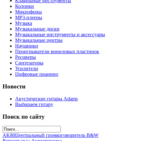
Клавишные инструменты
Колонки
Микрофоны
МР3-плееры
Музыка
Музыкальные диски
Музыкальные инструменты и аксессуары
Музыкальные центры
Наушники
Проигрыватели виниловых пластинок
Ресиверы
Синтезаторы
Усилители
Цифровые пианино
Новости
Акустические гитары Adams
Выбираем гитару
Поиск по сайту
AK80
Центральный громкоговоритель B&W
Вернуться к: Аудиотехника