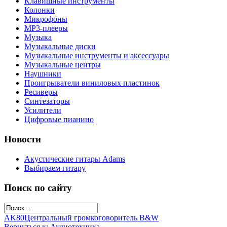
Клавишные инструменты
Колонки
Микрофоны
МР3-плееры
Музыка
Музыкальные диски
Музыкальные инструменты и аксессуары
Музыкальные центры
Наушники
Проигрыватели виниловых пластинок
Ресиверы
Синтезаторы
Усилители
Цифровые пианино
Новости
Акустические гитары Adams
Выбираем гитару
Поиск по сайту
AK80
Центральный громкоговоритель B&W
Вернуться к: Аудиотехника