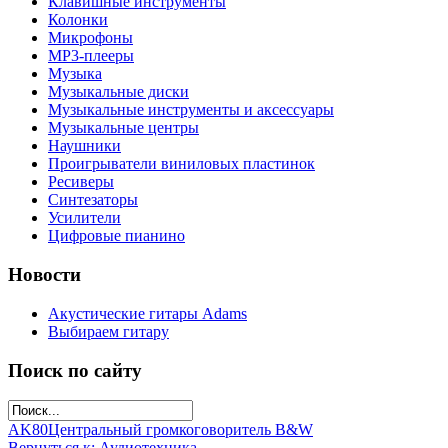
Клавишные инструменты
Колонки
Микрофоны
МР3-плееры
Музыка
Музыкальные диски
Музыкальные инструменты и аксессуары
Музыкальные центры
Наушники
Проигрыватели виниловых пластинок
Ресиверы
Синтезаторы
Усилители
Цифровые пианино
Новости
Акустические гитары Adams
Выбираем гитару
Поиск по сайту
AK80
Центральный громкоговоритель B&W
Вернуться к: Аудиотехника