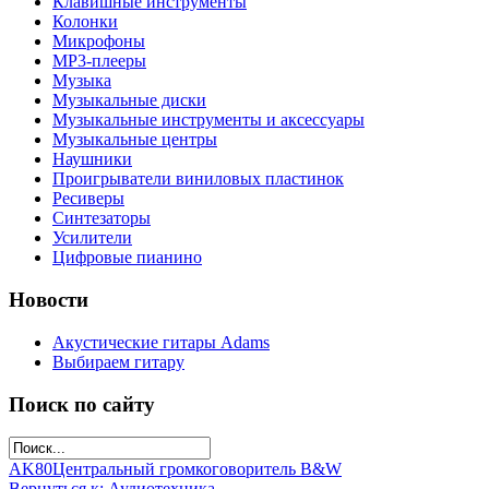
Клавишные инструменты
Колонки
Микрофоны
МР3-плееры
Музыка
Музыкальные диски
Музыкальные инструменты и аксессуары
Музыкальные центры
Наушники
Проигрыватели виниловых пластинок
Ресиверы
Синтезаторы
Усилители
Цифровые пианино
Новости
Акустические гитары Adams
Выбираем гитару
Поиск по сайту
AK80
Центральный громкоговоритель B&W
Вернуться к: Аудиотехника