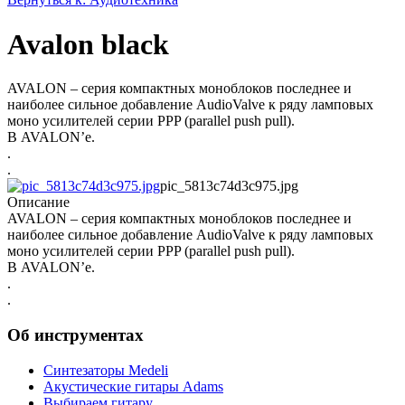
Avalon black
AVALON – cерия компактных моноблоков последнее и
наиболее сильное добавление AudioValve к ряду ламповых
моно усилителей серии PPP (parallel push pull).
В AVALON’е.
.
.
pic_5813c74d3c975.jpg
Описание
AVALON – cерия компактных моноблоков последнее и
наиболее сильное добавление AudioValve к ряду ламповых
моно усилителей серии PPP (parallel push pull).
В AVALON’е.
.
.
Об инструментах
Синтезаторы Мedeli
Акустические гитары Adams
Выбираем гитару