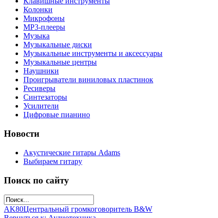
Клавишные инструменты
Колонки
Микрофоны
МР3-плееры
Музыка
Музыкальные диски
Музыкальные инструменты и аксессуары
Музыкальные центры
Наушники
Проигрыватели виниловых пластинок
Ресиверы
Синтезаторы
Усилители
Цифровые пианино
Новости
Акустические гитары Adams
Выбираем гитару
Поиск по сайту
AK80
Центральный громкоговоритель B&W
Вернуться к: Аудиотехника