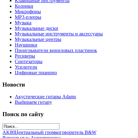
Клавишные инструменты
Колонки
Микрофоны
МР3-плееры
Музыка
Музыкальные диски
Музыкальные инструменты и аксессуары
Музыкальные центры
Наушники
Проигрыватели виниловых пластинок
Ресиверы
Синтезаторы
Усилители
Цифровые пианино
Новости
Акустические гитары Adams
Выбираем гитару
Поиск по сайту
AK80
Центральный громкоговоритель B&W
Вернуться к: Аудиотехника