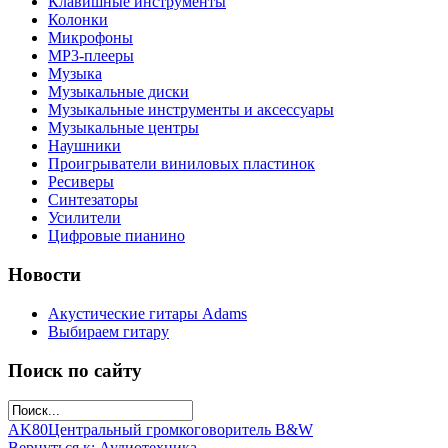
Клавишные инструменты
Колонки
Микрофоны
МР3-плееры
Музыка
Музыкальные диски
Музыкальные инструменты и аксессуары
Музыкальные центры
Наушники
Проигрыватели виниловых пластинок
Ресиверы
Синтезаторы
Усилители
Цифровые пианино
Новости
Акустические гитары Adams
Выбираем гитару
Поиск по сайту
AK80
Центральный громкоговоритель B&W
Вернуться к: Аудиотехника