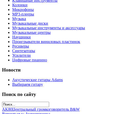
Клавишные инструменты
Колонки
Микрофоны
МР3-плееры
Музыка
Музыкальные диски
Музыкальные инструменты и аксессуары
Музыкальные центры
Наушники
Проигрыватели виниловых пластинок
Ресиверы
Синтезаторы
Усилители
Цифровые пианино
Новости
Акустические гитары Adams
Выбираем гитару
Поиск по сайту
AK80
Центральный громкоговоритель B&W
Вернуться к: Аудиотехника