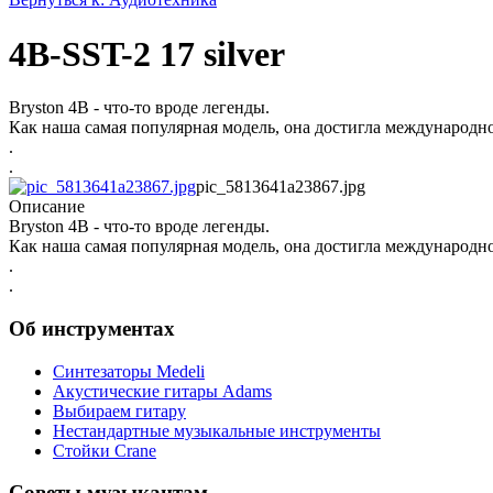
4B-SST-2 17 silver
Bryston 4B - что-то вроде легенды.
Как наша самая популярная модель, она достигла международн
.
.
pic_5813641a23867.jpg
Описание
Bryston 4B - что-то вроде легенды.
Как наша самая популярная модель, она достигла международн
.
.
Об инструментах
Синтезаторы Мedeli
Акустические гитары Adams
Выбираем гитару
Нестандартные музыкальные инструменты
Стойки Crane
Советы музыкантам