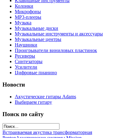
Клавишные инструменты
Колонки
Микрофоны
МР3-плееры
Музыка
Музыкальные диски
Музыкальные инструменты и аксессуары
Музыкальные центры
Наушники
Проигрыватели виниловых пластинок
Ресиверы
Синтезаторы
Усилители
Цифровые пианино
Новости
Акустические гитары Adams
Выбираем гитару
Поиск по сайту
Встраиваемая акустика трансформаторная
Penton
Акустические системы Mission