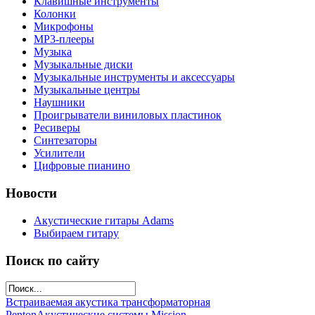
Клавишные инструменты
Колонки
Микрофоны
МР3-плееры
Музыка
Музыкальные диски
Музыкальные инструменты и аксессуары
Музыкальные центры
Наушники
Проигрыватели виниловых пластинок
Ресиверы
Синтезаторы
Усилители
Цифровые пианино
Новости
Акустические гитары Adams
Выбираем гитару
Поиск по сайту
Встраиваемая акустика трансформаторная
Penton
Акустические системы Mission