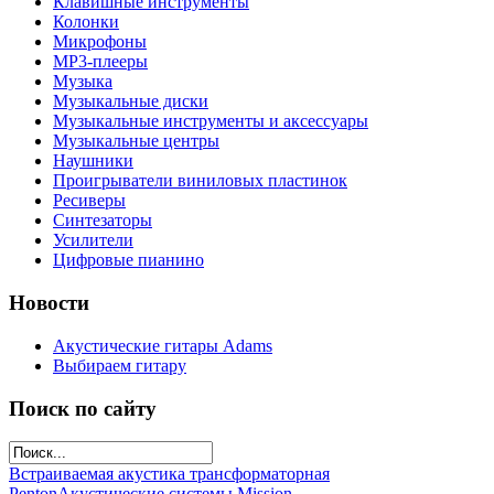
Клавишные инструменты
Колонки
Микрофоны
МР3-плееры
Музыка
Музыкальные диски
Музыкальные инструменты и аксессуары
Музыкальные центры
Наушники
Проигрыватели виниловых пластинок
Ресиверы
Синтезаторы
Усилители
Цифровые пианино
Новости
Акустические гитары Adams
Выбираем гитару
Поиск по сайту
Встраиваемая акустика трансформаторная
Penton
Акустические системы Mission