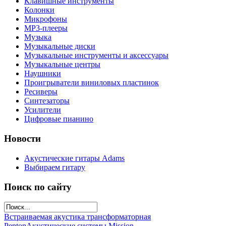
Клавишные инструменты
Колонки
Микрофоны
МР3-плееры
Музыка
Музыкальные диски
Музыкальные инструменты и аксессуары
Музыкальные центры
Наушники
Проигрыватели виниловых пластинок
Ресиверы
Синтезаторы
Усилители
Цифровые пианино
Новости
Акустические гитары Adams
Выбираем гитару
Поиск по сайту
Встраиваемая акустика трансформаторная
Penton
Акустические системы Mission