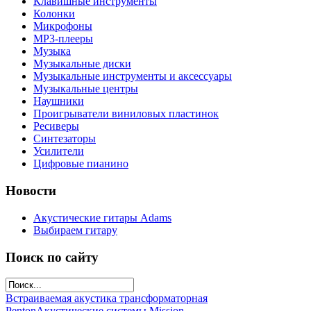
Клавишные инструменты
Колонки
Микрофоны
МР3-плееры
Музыка
Музыкальные диски
Музыкальные инструменты и аксессуары
Музыкальные центры
Наушники
Проигрыватели виниловых пластинок
Ресиверы
Синтезаторы
Усилители
Цифровые пианино
Новости
Акустические гитары Adams
Выбираем гитару
Поиск по сайту
Встраиваемая акустика трансформаторная
Penton
Акустические системы Mission