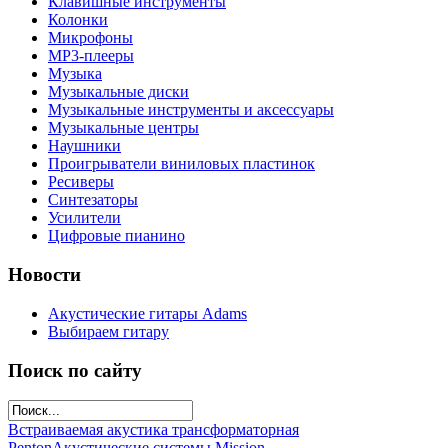
Клавишные инструменты
Колонки
Микрофоны
МР3-плееры
Музыка
Музыкальные диски
Музыкальные инструменты и аксессуары
Музыкальные центры
Наушники
Проигрыватели виниловых пластинок
Ресиверы
Синтезаторы
Усилители
Цифровые пианино
Новости
Акустические гитары Adams
Выбираем гитару
Поиск по сайту
Встраиваемая акустика трансформаторная
Penton
Акустические системы Mission